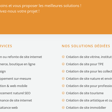
ins et vous proposer les meilleures solutions !
vez-nous votre projet !
RVICES
NOS SOLUTIONS DÉDIÉES
n ou refonte de site internet
Création de site vitrine, institu
erce, boutique en ligne
Création de site pour TPE
sign
Création de site pour les collect
ppement sur-mesure
Création de site nature et en
ation & web mobile
Création de site pour professio
ncement naturel SEO
Création de site tourisme
ance de site internet
Création de site artistique et cu
raitance web
Création de site immobilier