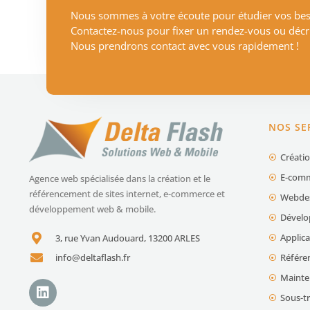
Nous sommes à votre écoute pour étudier vos beso
Contactez-nous pour fixer un rendez-vous ou décri
Nous prendrons contact avec vous rapidement !
NOS SE
Créatio
E-comm
Agence web spécialisée dans la création et le
référencement de sites internet, e-commerce et
Webde
développement web & mobile.
Dévelo
Applic
3, rue Yvan Audouard, 13200 ARLES
info@deltaflash.fr
Référe
Mainten
Sous-t