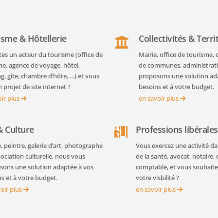
isme & Hôtellerie
Collectivités & Terri
tes un acteur du tourisme (office de
Mairie, office de tourism
me, agence de voyage, hôtel,
de communes, administrati
, gîte, chambre d’hôte, …) et vous
proposons une solution ad
 projet de site internet ?
besoins et à votre budget.
oir plus
en savoir plus
& Culture
Professions libérales
e, peintre, galerie d’art, photographe
Vous exercez une activité d
ociation culturelle, nous vous
de la santé, avocat, notaire, 
sons une solution adaptée à vos
comptable, et vous souhait
s et à votre budget.
votre visbilité ?
oir plus
en savoir plus