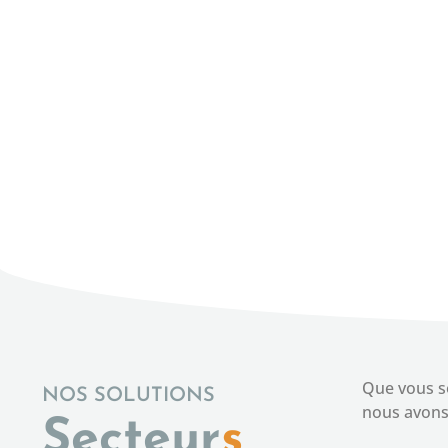
Les Marais du 
r-mesure
Site web responsive pour La Réserve Naturelle
protégé en Ca
Que vous so
NOS SOLUTIONS
nous avons 
Secteur
s