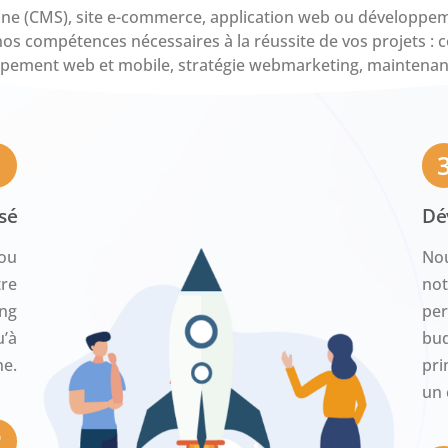
trine (CMS), site e-commerce, application web ou développem
nos compétences nécessaires à la réussite de vos projets : 
pement web et mobile, stratégie webmarketing, maintenance
1
sé
Dé
ou
Nou
tre
not
ong
per
u’à
bud
ne.
pri
un 
2