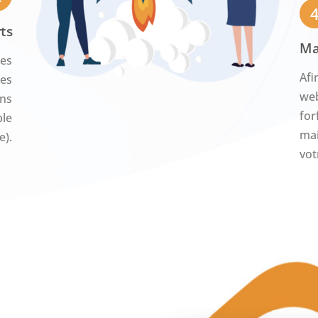
ts
Ma
ces
Afi
les
web
ons
for
ble
mai
e).
vot