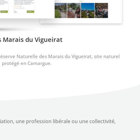
Athome Diagnostics Immobiliers
nsive pour un diagnostiqueur immobilier & outils internes sur-
d'aide à la gestion, Salon-de-Provence (13)
ion, une profession libérale ou une collectivité,